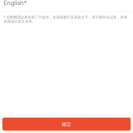
English*
發生錯誤！請登入並再試一次或回到主
頁。
* 自動翻譯結果由第三方提供，未涵蓋圖片及系統文字，並可能存在誤差，若有
差異請以原文為準。
登入
返回首頁
確定
ID: 637e738570d-6fd8-4521-a29d-14d876dd6407