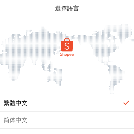
選擇語言
繁體中文
简体中文
頁面無法顯示