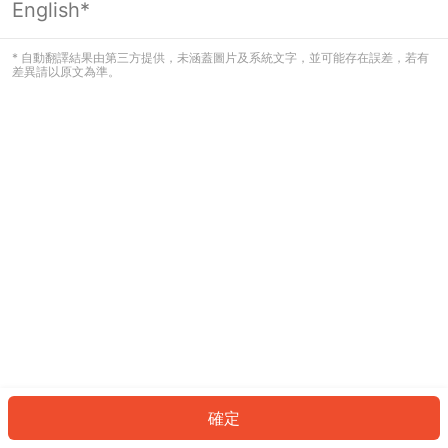
English*
發生錯誤！請登入並再試一次或回到主
頁。
* 自動翻譯結果由第三方提供，未涵蓋圖片及系統文字，並可能存在誤差，若有
差異請以原文為準。
登入
返回首頁
確定
ID: 129827b0963-7561-48c2-9778-0a98446167af