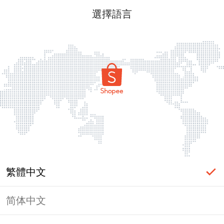
選擇語言
繁體中文
简体中文
頁面無法顯示