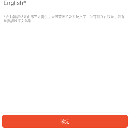
English*
發生錯誤！請登入並再試一次或回到主
頁。
* 自動翻譯結果由第三方提供，未涵蓋圖片及系統文字，並可能存在誤差，若有
差異請以原文為準。
登入
返回首頁
確定
ID: 164c5b073d5-9633-4f61-bc32-d37790c8d4f1