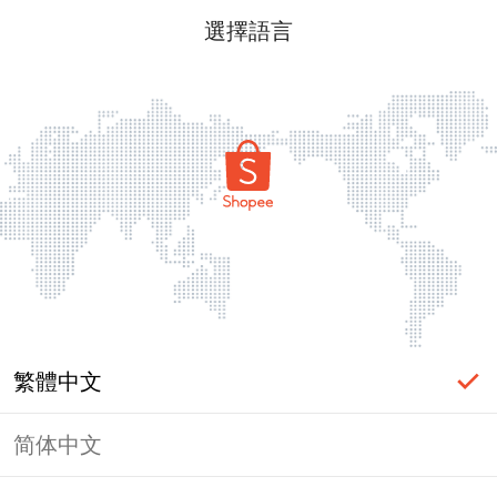
選擇語言
繁體中文
简体中文
頁面無法顯示