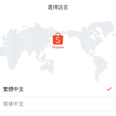
選擇語言
繁體中文
简体中文
頁面無法顯示