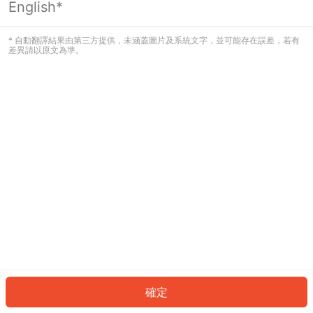
English*
發生錯誤！請登入並再試一次或回到主
頁。
* 自動翻譯結果由第三方提供，未涵蓋圖片及系統文字，並可能存在誤差，若有
差異請以原文為準。
登入
返回首頁
確定
ID: 208acf6abc6-5d9a-4beb-9bd1-d379c0892696