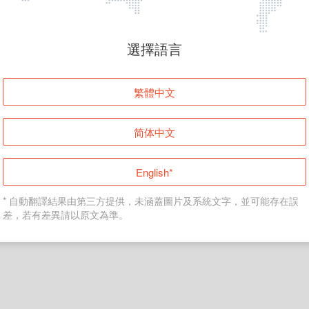
頁面無法顯示
選擇語言
發生錯誤！請登入並再試一次或回到主頁。
繁體中文
登入
简体中文
返回首頁
English*
* 自動翻譯結果由第三方提供，未涵蓋圖片及系統文字，並可能存在誤
差，若有差異請以原文為準。