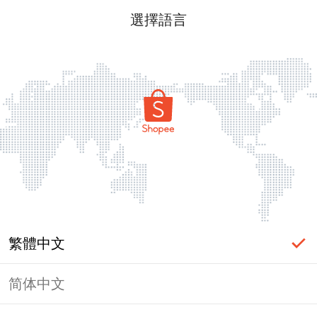
選擇語言
繁體中文
简体中文
頁面無法顯示