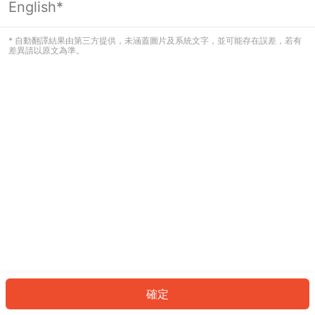
English*
發生錯誤！請登入並再試一次或回到主
頁。
* 自動翻譯結果由第三方提供，未涵蓋圖片及系統文字，並可能存在誤差，若有
差異請以原文為準。
登入
返回首頁
確定
ID: 666eb6e6e06-9b4c-43b9-b14d-56af6bea40a8