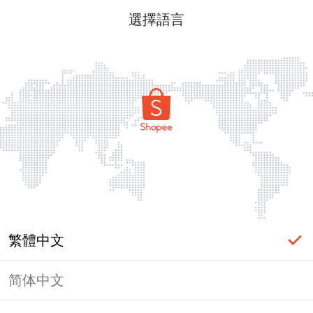
選擇語言
繁體中文
简体中文
頁面無法顯示