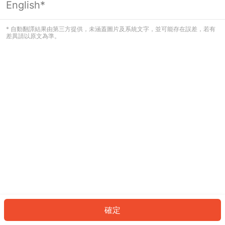
English*
發生錯誤！請登入並再試一次或回到主
頁。
* 自動翻譯結果由第三方提供，未涵蓋圖片及系統文字，並可能存在誤差，若有
差異請以原文為準。
登入
返回首頁
確定
ID: 7253bb6c6cf-2cc5-4baa-8b8a-d06f525f7252