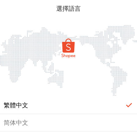
選擇語言
繁體中文
简体中文
頁面無法顯示