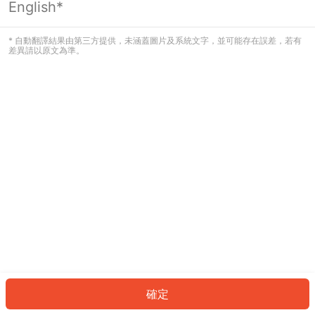
English*
發生錯誤！請登入並再試一次或回到主
頁。
* 自動翻譯結果由第三方提供，未涵蓋圖片及系統文字，並可能存在誤差，若有
差異請以原文為準。
登入
返回首頁
確定
ID: 218297d2ddb-47d0-4bc6-95e0-139073e6dcb9