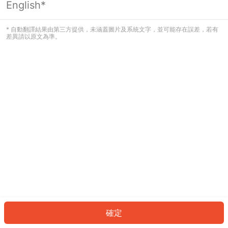
English*
發生錯誤！請登入並再試一次或回到主
頁。
* 自動翻譯結果由第三方提供，未涵蓋圖片及系統文字，並可能存在誤差，若有
差異請以原文為準。
登入
返回首頁
確定
ID: 764869ac01b-b3e0-43bd-894a-00565006b48b