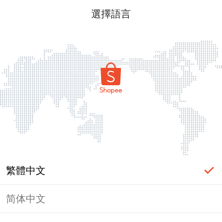
選擇語言
繁體中文
简体中文
頁面無法顯示