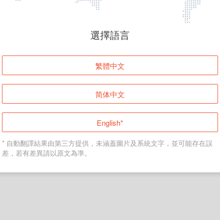
頁面無法顯示
選擇語言
發生錯誤！請登入並再試一次或回到主頁。
繁體中文
登入
简体中文
返回首頁
English*
* 自動翻譯結果由第三方提供，未涵蓋圖片及系統文字，並可能存在誤
差，若有差異請以原文為準。