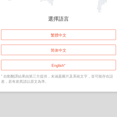
頁面無法顯示
選擇語言
發生錯誤！請登入並再試一次或回到主頁。
繁體中文
登入
简体中文
返回首頁
English*
* 自動翻譯結果由第三方提供，未涵蓋圖片及系統文字，並可能存在誤
差，若有差異請以原文為準。