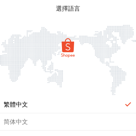
選擇語言
繁體中文
简体中文
頁面無法顯示