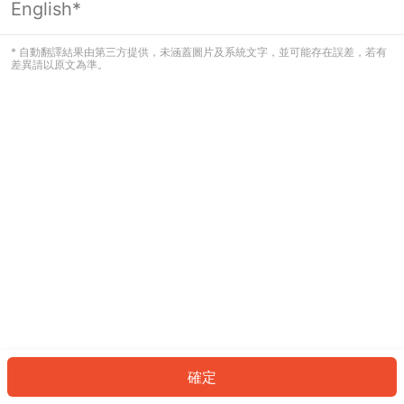
English*
發生錯誤！請登入並再試一次或回到主
頁。
* 自動翻譯結果由第三方提供，未涵蓋圖片及系統文字，並可能存在誤差，若有
差異請以原文為準。
登入
返回首頁
確定
ID: 97251a5e3a8-779e-41cd-a137-c94c98855c18