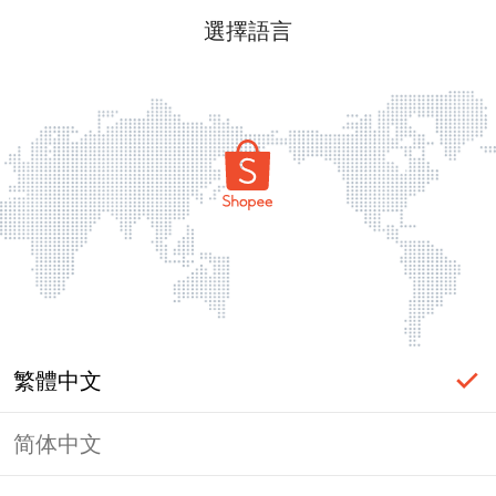
選擇語言
繁體中文
简体中文
頁面無法顯示