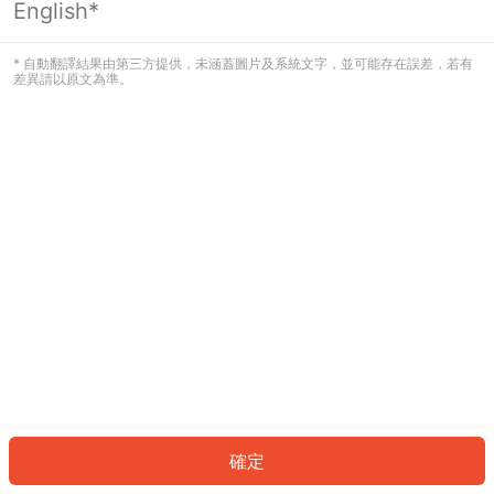
English*
發生錯誤！請登入並再試一次或回到主
頁。
* 自動翻譯結果由第三方提供，未涵蓋圖片及系統文字，並可能存在誤差，若有
差異請以原文為準。
登入
返回首頁
確定
ID: 664cc1b985f-a7fd-498d-a998-91eb78ac6254