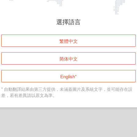
頁面無法顯示
選擇語言
發生錯誤！請登入並再試一次或回到主頁。
繁體中文
登入
简体中文
返回首頁
English*
* 自動翻譯結果由第三方提供，未涵蓋圖片及系統文字，並可能存在誤
差，若有差異請以原文為準。