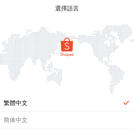
選擇語言
繁體中文
简体中文
頁面無法顯示