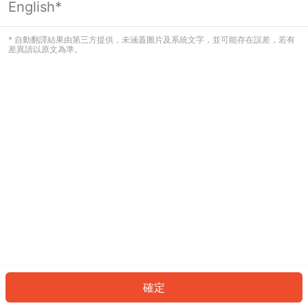
English*
發生錯誤！請登入並再試一次或回到主
頁。
* 自動翻譯結果由第三方提供，未涵蓋圖片及系統文字，並可能存在誤差，若有
差異請以原文為準。
登入
返回首頁
確定
ID: 205769e4c7f-5938-49ed-aaf1-046438c1df1c