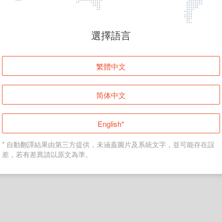
頁面無法顯示
選擇語言
發生錯誤！請登入並再試一次或回到主頁。
繁體中文
登入
简体中文
返回首頁
English*
* 自動翻譯結果由第三方提供，未涵蓋圖片及系統文字，並可能存在誤
差，若有差異請以原文為準。