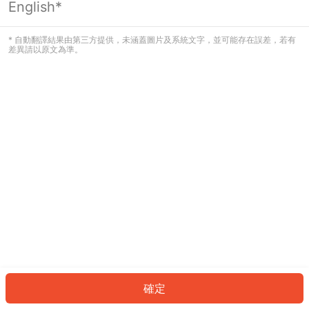
English*
發生錯誤！請登入並再試一次或回到主
頁。
* 自動翻譯結果由第三方提供，未涵蓋圖片及系統文字，並可能存在誤差，若有
差異請以原文為準。
登入
返回首頁
確定
ID: 104fdccce92-246a-444f-901a-2304c6b6b887