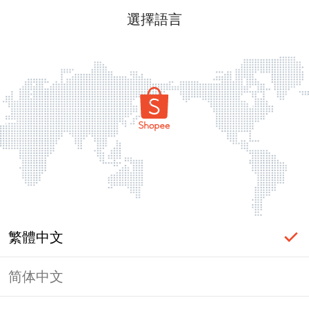
選擇語言
繁體中文
简体中文
頁面無法顯示