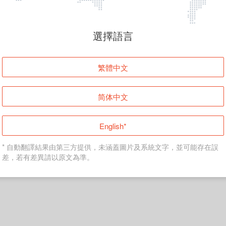
頁面無法顯示
選擇語言
發生錯誤！請登入並再試一次或回到主頁。
繁體中文
登入
简体中文
返回首頁
English*
* 自動翻譯結果由第三方提供，未涵蓋圖片及系統文字，並可能存在誤
差，若有差異請以原文為準。