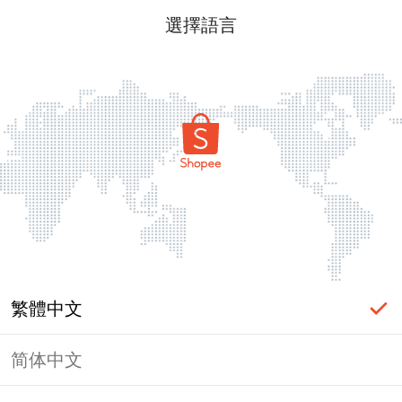
選擇語言
繁體中文
简体中文
頁面無法顯示