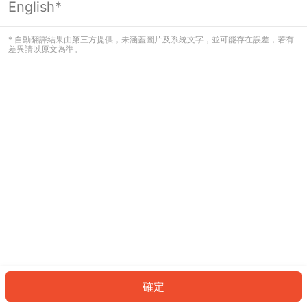
English*
發生錯誤！請登入並再試一次或回到主
頁。
* 自動翻譯結果由第三方提供，未涵蓋圖片及系統文字，並可能存在誤差，若有
差異請以原文為準。
登入
返回首頁
確定
ID: 8748161313d-1122-48bf-815c-e377bf6d45c9