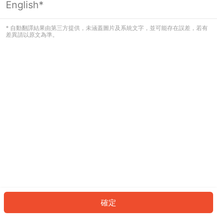
English*
發生錯誤！請登入並再試一次或回到主
頁。
* 自動翻譯結果由第三方提供，未涵蓋圖片及系統文字，並可能存在誤差，若有
差異請以原文為準。
登入
返回首頁
確定
ID: 652ba98db26-ad1a-48fa-b5a0-30aefc76571d