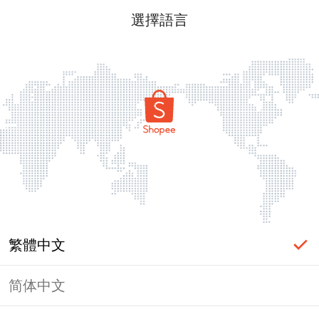
選擇語言
繁體中文
简体中文
頁面無法顯示