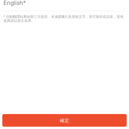
English*
發生錯誤！請登入並再試一次或回到主
頁。
* 自動翻譯結果由第三方提供，未涵蓋圖片及系統文字，並可能存在誤差，若有
差異請以原文為準。
登入
返回首頁
確定
ID: 14889a5fe47-7657-4d8a-ba4d-59b06a05d656