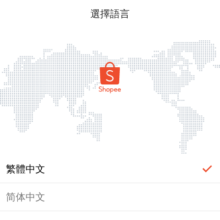
選擇語言
繁體中文
简体中文
頁面無法顯示