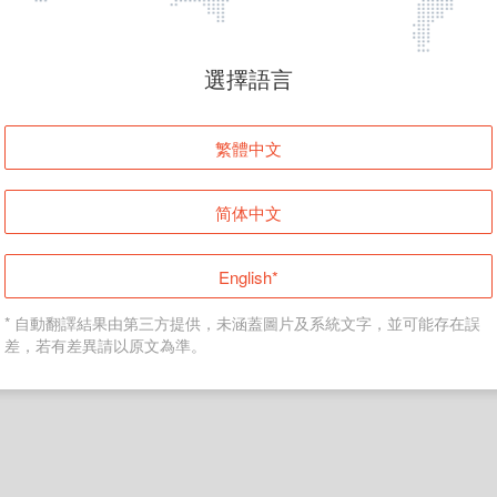
頁面無法顯示
選擇語言
發生錯誤！請登入並再試一次或回到主頁。
繁體中文
登入
简体中文
返回首頁
English*
* 自動翻譯結果由第三方提供，未涵蓋圖片及系統文字，並可能存在誤
差，若有差異請以原文為準。