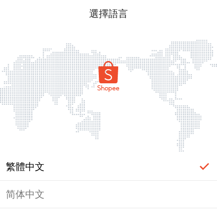
選擇語言
繁體中文
简体中文
頁面無法顯示