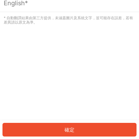
English*
發生錯誤！請登入並再試一次或回到主
頁。
* 自動翻譯結果由第三方提供，未涵蓋圖片及系統文字，並可能存在誤差，若有
差異請以原文為準。
登入
返回首頁
確定
ID: 803a5619cdb-f6fb-40d5-972d-2ee486b5643b