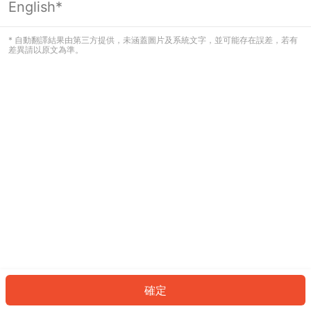
English*
發生錯誤！請登入並再試一次或回到主
頁。
* 自動翻譯結果由第三方提供，未涵蓋圖片及系統文字，並可能存在誤差，若有
差異請以原文為準。
登入
返回首頁
確定
ID: 873ea408ac0-41ba-4a29-9377-17a6754438f0