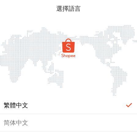
選擇語言
繁體中文
简体中文
頁面無法顯示