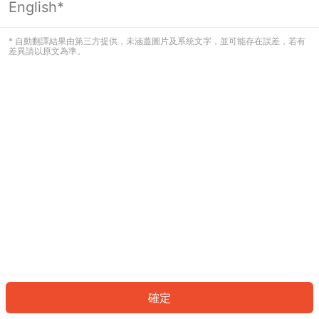
English*
發生錯誤！請登入並再試一次或回到主
頁。
* 自動翻譯結果由第三方提供，未涵蓋圖片及系統文字，並可能存在誤差，若有
差異請以原文為準。
登入
返回首頁
確定
ID: 44504d3fdbb-e08d-44d4-88b2-aabc779a34e5