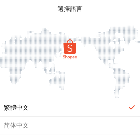
選擇語言
繁體中文
简体中文
頁面無法顯示