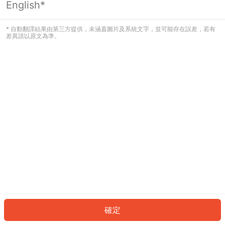
English*
發生錯誤！請登入並再試一次或回到主
頁。
* 自動翻譯結果由第三方提供，未涵蓋圖片及系統文字，並可能存在誤差，若有
差異請以原文為準。
登入
返回首頁
確定
ID: 431b8f18e1d-d0e8-484b-98bc-dd9708f08902