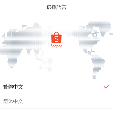
選擇語言
繁體中文
简体中文
頁面無法顯示