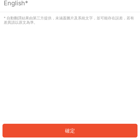
English*
發生錯誤！請登入並再試一次或回到主
頁。
* 自動翻譯結果由第三方提供，未涵蓋圖片及系統文字，並可能存在誤差，若有
差異請以原文為準。
登入
返回首頁
確定
ID: 6473ffbafe9-770c-4ba0-aa7e-36a8dbb97458