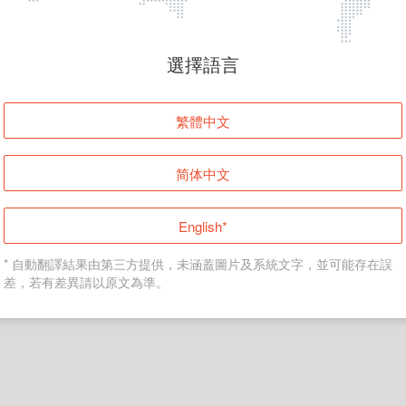
頁面無法顯示
選擇語言
發生錯誤！請登入並再試一次或回到主頁。
繁體中文
登入
简体中文
返回首頁
English*
* 自動翻譯結果由第三方提供，未涵蓋圖片及系統文字，並可能存在誤
差，若有差異請以原文為準。