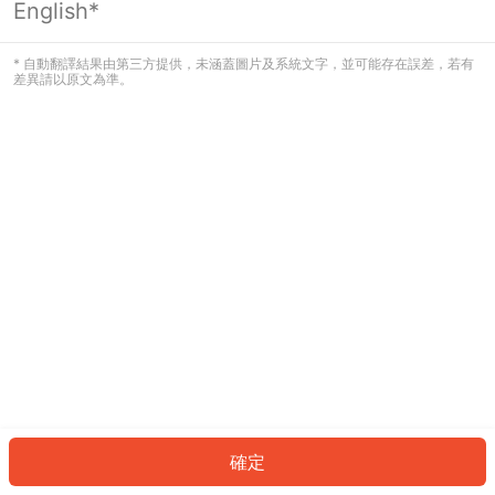
English*
發生錯誤！請登入並再試一次或回到主
頁。
* 自動翻譯結果由第三方提供，未涵蓋圖片及系統文字，並可能存在誤差，若有
差異請以原文為準。
登入
返回首頁
確定
ID: 65690cc618d-4a34-49d4-ada9-92963ad20dad