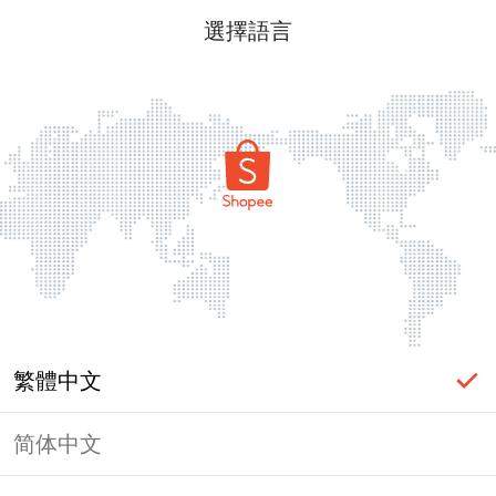
選擇語言
繁體中文
简体中文
頁面無法顯示