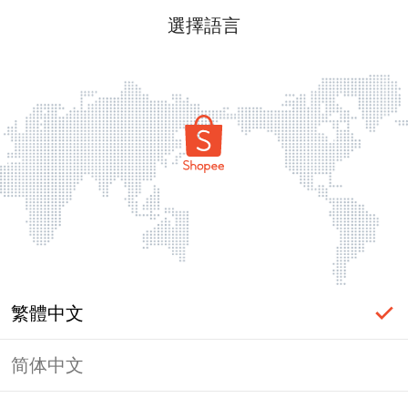
選擇語言
繁體中文
简体中文
頁面無法顯示