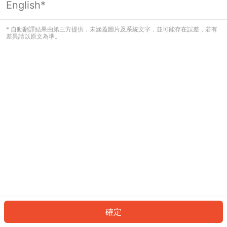
English*
發生錯誤！請登入並再試一次或回到主
頁。
* 自動翻譯結果由第三方提供，未涵蓋圖片及系統文字，並可能存在誤差，若有
差異請以原文為準。
登入
返回首頁
確定
ID: 46345f4f18e-5ee7-4d2b-9139-b008f3a3f81d