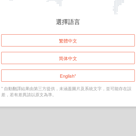
頁面無法顯示
選擇語言
發生錯誤！請登入並再試一次或回到主頁。
繁體中文
登入
简体中文
返回首頁
English*
* 自動翻譯結果由第三方提供，未涵蓋圖片及系統文字，並可能存在誤
差，若有差異請以原文為準。