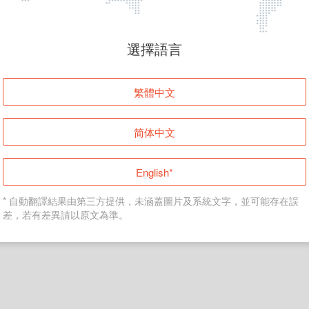
頁面無法顯示
選擇語言
發生錯誤！請登入並再試一次或回到主頁。
繁體中文
登入
简体中文
返回首頁
English*
* 自動翻譯結果由第三方提供，未涵蓋圖片及系統文字，並可能存在誤
差，若有差異請以原文為準。