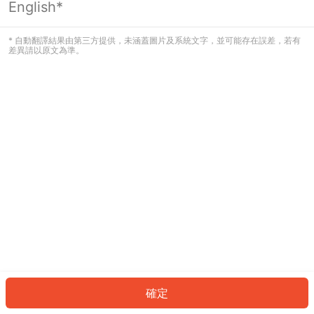
English*
發生錯誤！請登入並再試一次或回到主
頁。
* 自動翻譯結果由第三方提供，未涵蓋圖片及系統文字，並可能存在誤差，若有
差異請以原文為準。
登入
返回首頁
確定
ID: 3038475d4fb-9992-4713-9b68-64515246667c