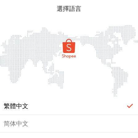
選擇語言
繁體中文
简体中文
頁面無法顯示