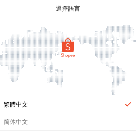
選擇語言
繁體中文
简体中文
頁面無法顯示