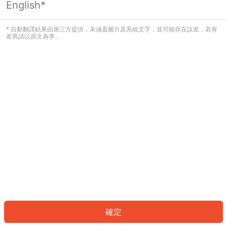
English*
發生錯誤！請登入並再試一次或回到主
頁。
* 自動翻譯結果由第三方提供，未涵蓋圖片及系統文字，並可能存在誤差，若有
差異請以原文為準。
登入
返回首頁
確定
ID: 5849216d2e2-6ed4-4922-b53e-b4201223d465