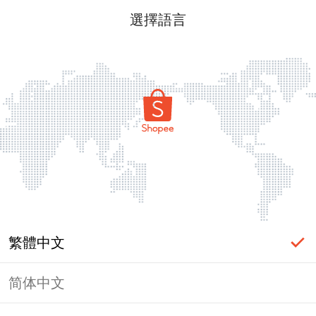
選擇語言
繁體中文
简体中文
頁面無法顯示