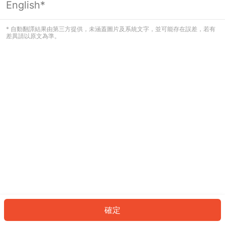
English*
發生錯誤！請登入並再試一次或回到主
頁。
* 自動翻譯結果由第三方提供，未涵蓋圖片及系統文字，並可能存在誤差，若有
差異請以原文為準。
登入
返回首頁
確定
ID: 3324311aa0e-439a-49f1-bd10-9884993e73a4