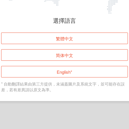
頁面無法顯示
選擇語言
發生錯誤！請登入並再試一次或回到主頁。
繁體中文
登入
简体中文
返回首頁
English*
* 自動翻譯結果由第三方提供，未涵蓋圖片及系統文字，並可能存在誤
差，若有差異請以原文為準。