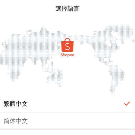
選擇語言
繁體中文
简体中文
頁面無法顯示