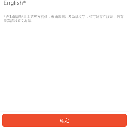
English*
發生錯誤！請登入並再試一次或回到主
頁。
* 自動翻譯結果由第三方提供，未涵蓋圖片及系統文字，並可能存在誤差，若有
差異請以原文為準。
登入
返回首頁
確定
ID: 47114d78514-b311-40ce-b459-5e6971a4d8f8