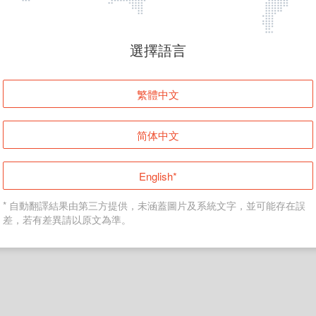
頁面無法顯示
選擇語言
發生錯誤！請登入並再試一次或回到主頁。
繁體中文
登入
简体中文
返回首頁
English*
* 自動翻譯結果由第三方提供，未涵蓋圖片及系統文字，並可能存在誤
差，若有差異請以原文為準。