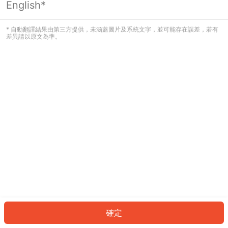
English*
發生錯誤！請登入並再試一次或回到主
頁。
* 自動翻譯結果由第三方提供，未涵蓋圖片及系統文字，並可能存在誤差，若有
差異請以原文為準。
登入
返回首頁
確定
ID: 2001ce67a56-2d05-4a93-9dd7-ca84143e0f81