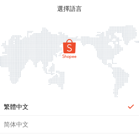
選擇語言
繁體中文
简体中文
頁面無法顯示