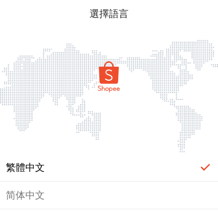
選擇語言
繁體中文
简体中文
頁面無法顯示