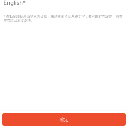
English*
發生錯誤！請登入並再試一次或回到主
頁。
* 自動翻譯結果由第三方提供，未涵蓋圖片及系統文字，並可能存在誤差，若有
差異請以原文為準。
登入
返回首頁
確定
ID: 7649660d25c-f1ff-4389-b003-fd48e0e5f3dc