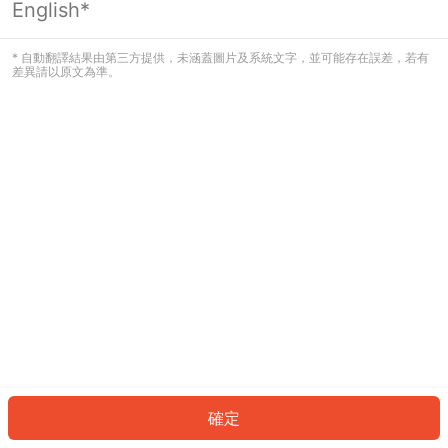
English*
發生錯誤！請登入並再試一次或回到主
頁。
* 自動翻譯結果由第三方提供，未涵蓋圖片及系統文字，並可能存在誤差，若有
差異請以原文為準。
登入
返回首頁
確定
ID: 369509f7d48-f6ad-4711-874b-3364a4150178