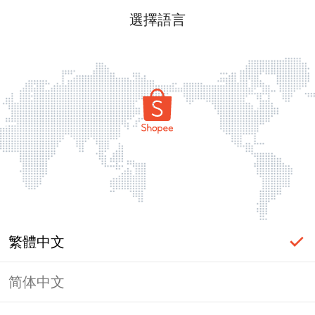
選擇語言
繁體中文
简体中文
頁面無法顯示