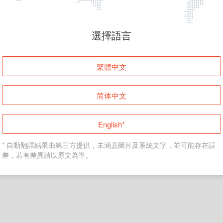
頁面無法顯示
選擇語言
發生錯誤！請登入並再試一次或回到主頁。
繁體中文
登入
简体中文
返回首頁
English*
* 自動翻譯結果由第三方提供，未涵蓋圖片及系統文字，並可能存在誤
差，若有差異請以原文為準。