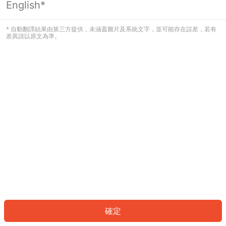
English*
發生錯誤！請登入並再試一次或回到主
頁。
* 自動翻譯結果由第三方提供，未涵蓋圖片及系統文字，並可能存在誤差，若有
差異請以原文為準。
登入
返回首頁
確定
ID: 733c763b83-02cd-4b1e-a6d7-fa2d6ada51fd