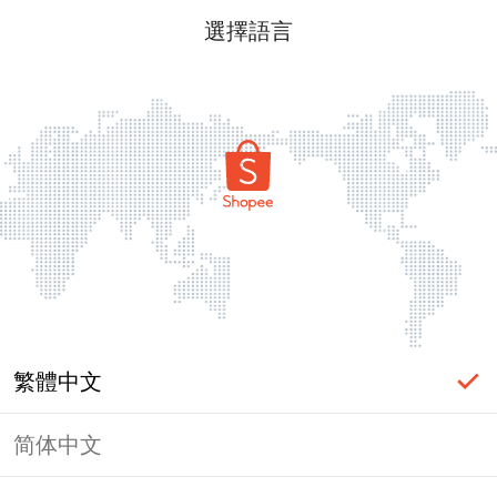
選擇語言
繁體中文
简体中文
頁面無法顯示