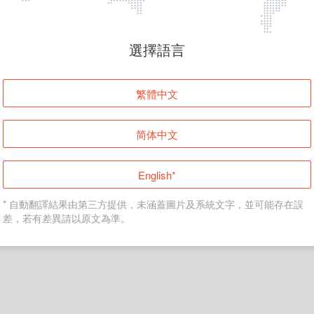
頁面無法顯示
選擇語言
發生錯誤！請登入並再試一次或回到主頁。
繁體中文
登入
简体中文
返回首頁
English*
* 自動翻譯結果由第三方提供，未涵蓋圖片及系統文字，並可能存在誤
差，若有差異請以原文為準。