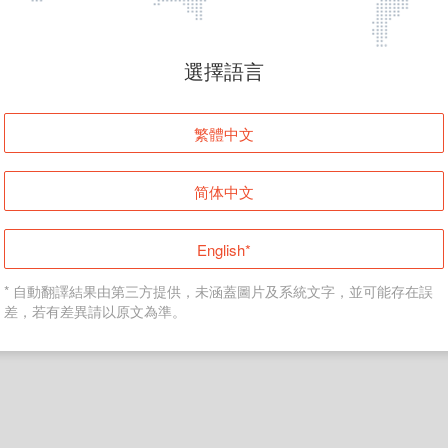
頁面無法顯示
選擇語言
發生錯誤！請登入並再試一次或回到主頁。
繁體中文
登入
简体中文
返回首頁
English*
* 自動翻譯結果由第三方提供，未涵蓋圖片及系統文字，並可能存在誤
差，若有差異請以原文為準。