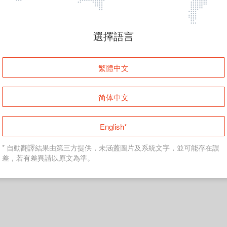
頁面無法顯示
選擇語言
發生錯誤！請登入並再試一次或回到主頁。
繁體中文
登入
简体中文
返回首頁
English*
* 自動翻譯結果由第三方提供，未涵蓋圖片及系統文字，並可能存在誤
差，若有差異請以原文為準。