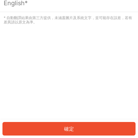
English*
發生錯誤！請登入並再試一次或回到主
頁。
* 自動翻譯結果由第三方提供，未涵蓋圖片及系統文字，並可能存在誤差，若有
差異請以原文為準。
登入
返回首頁
確定
ID: 7116203a16f-c326-429b-bb94-adf489eb2bc8