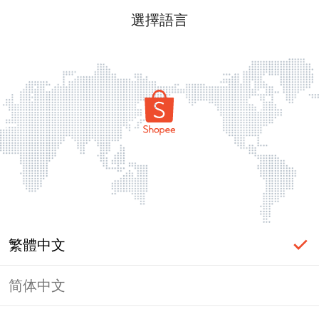
選擇語言
繁體中文
简体中文
頁面無法顯示