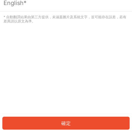
English*
發生錯誤！請登入並再試一次或回到主
頁。
* 自動翻譯結果由第三方提供，未涵蓋圖片及系統文字，並可能存在誤差，若有
差異請以原文為準。
登入
返回首頁
確定
ID: 93931ed2baa-8ae5-4e74-9387-1ed58b8d9a5d