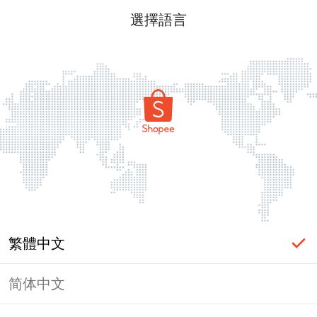
選擇語言
繁體中文
简体中文
頁面無法顯示