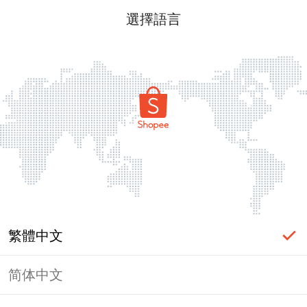
選擇語言
繁體中文
简体中文
頁面無法顯示