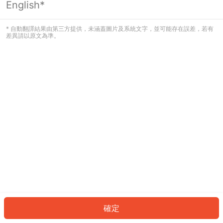
English*
發生錯誤！請登入並再試一次或回到主
頁。
* 自動翻譯結果由第三方提供，未涵蓋圖片及系統文字，並可能存在誤差，若有
差異請以原文為準。
登入
返回首頁
確定
ID: 52105e29df8-7aac-4ac2-8ae7-99bc1544b8a8