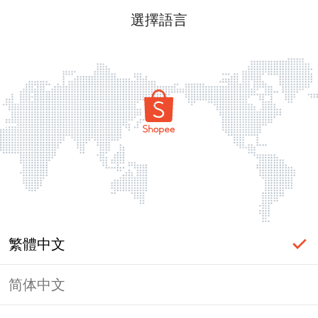
選擇語言
繁體中文
简体中文
頁面無法顯示