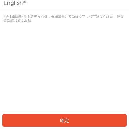
English*
發生錯誤！請登入並再試一次或回到主
頁。
* 自動翻譯結果由第三方提供，未涵蓋圖片及系統文字，並可能存在誤差，若有
差異請以原文為準。
登入
返回首頁
確定
ID: 8746d7eed33-179a-48ef-999b-a3b271ff354e